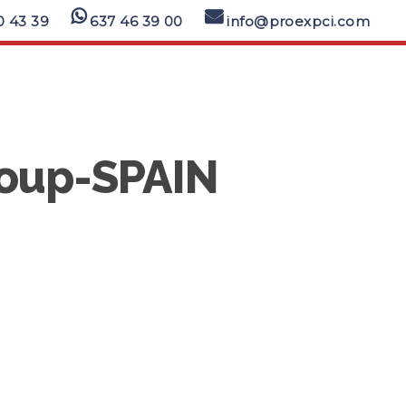
0 43 39
637 46 39 00
info@proexpci.com
roup-SPAIN