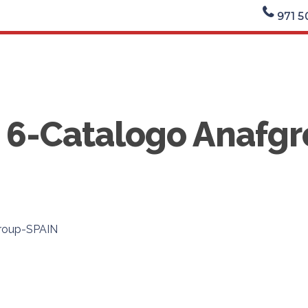
971 5
6-Catalogo Anafg
roup-SPAIN