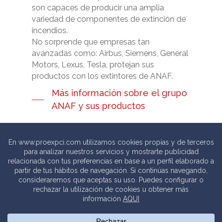
son capaces de producir una amplia
variedad de componentes de extinción de
incendios.
No sorprende que empresas tan
avanzadas como: Airbus, Siemens, General
Motors, Lexus, Tesla, protejan sus
productos con los extintores de ANAF.
Más información sobre el grupo
ANAF y sus productos
© 2020 PROEXPCI. PROTECCIÓN CONTRA INCENDIOS SL
Thebits_
Creative Studio |
Política de privacidad
.