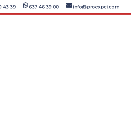
0 43 39
637 46 39 00
info@proexpci.com