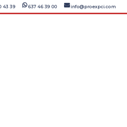
0 43 39
637 46 39 00
info@proexpci.com