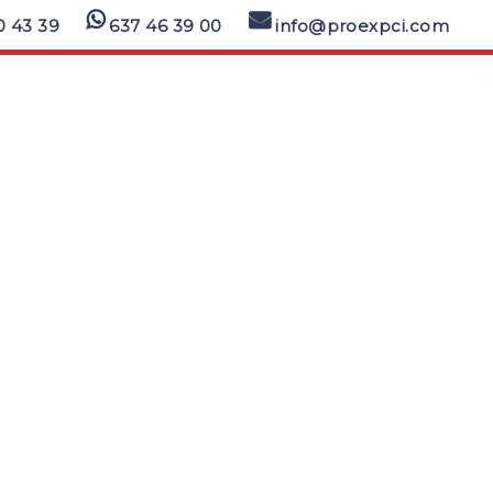
0 43 39
637 46 39 00
info@proexpci.com