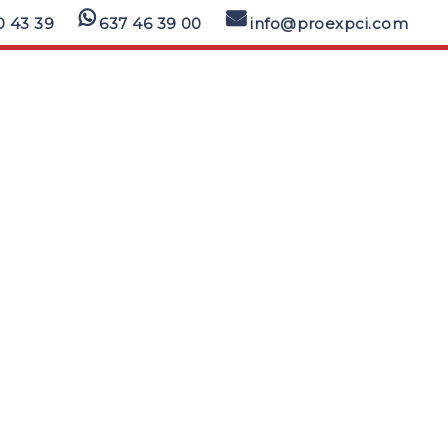
0 43 39
637 46 39 00
info@proexpci.com