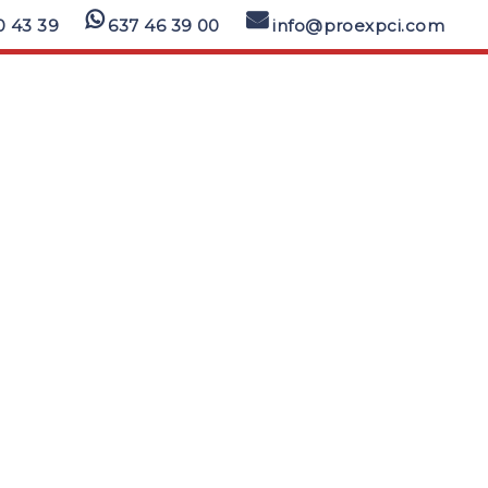
0 43 39
637 46 39 00
info@proexpci.com