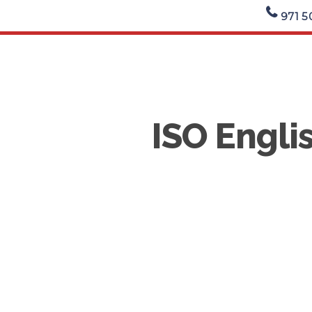
971 5
ISO Engli