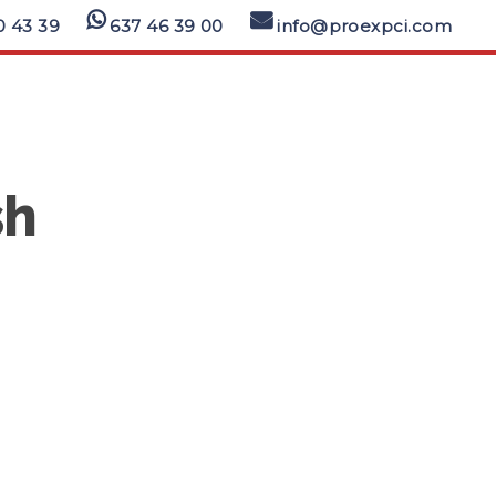
0 43 39
637 46 39 00
info@proexpci.com
sh